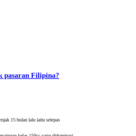
pasaran Filipina?
jak 15 bulan lalu iaitu selepas
ersaingan kelas 150cc yang didominasi