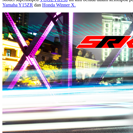
Yamaha Y15ZR
dan
Honda Winner X.