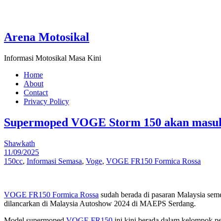
Arena Motosikal
Informasi Motosikal Masa Kini
Home
About
Contact
Privacy Policy
Supermoped VOGE Storm 150 akan masuk 
Shawkath
11/09/2025
150cc
,
Informasi Semasa
,
Voge
,
VOGE FR150 Formica Rossa
VOGE FR150 Formica Rossa
sudah berada di pasaran Malaysia semen
dilancarkan di Malaysia Autoshow 2024 di MAEPS Serdang.
Model supermoped
VOGE FR150
ini kini berada dalam kelompok p