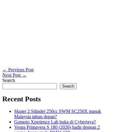
← Previous Post
Next Post →
Search
Search
Recent Posts
Skuter 2 Silinder 250cc SWM SC250X masuk
Malaysia tahun depan?
Gomoto Xperience Lab buka di Cyberjaya?
Vespa Primavera S 180 (2026) hadir dengan 2