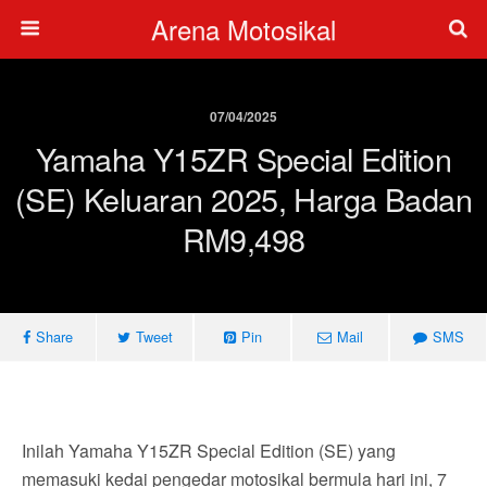
Arena Motosikal
07/04/2025
Yamaha Y15ZR Special Edition
(SE) Keluaran 2025, Harga Badan
RM9,498
Share
Tweet
Pin
Mail
SMS
Inilah Yamaha Y15ZR Special Edition (SE) yang
memasuki kedai pengedar motosikal bermula hari ini, 7