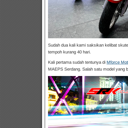
Sudah dua kali kami saksikan kelibat skut
tempoh kurang 40 hari.
Kali pertama sudah tentunya di
Mforce Mot
MAEPS Serdang. Salah satu model yang 