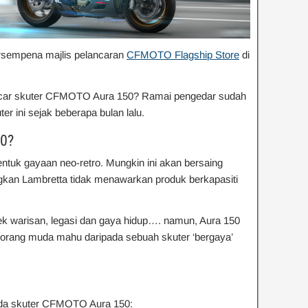
rsempena majlis pelancaran
CFMOTO Flagship Store
di
car skuter CFMOTO Aura 150? Ramai pengedar sudah
 ini sejak beberapa bulan lalu.
0?
uk gayaan neo-retro. Mungkin ini akan bersaing
kan Lambretta tidak menawarkan produk berkapasiti
k warisan, legasi dan gaya hidup…. namun, Aura 150
a orang muda mahu daripada sebuah skuter ‘bergaya’
ada skuter CFMOTO Aura 150: