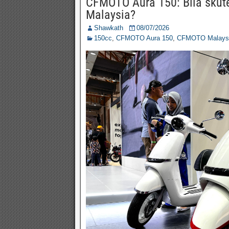
CFMOTO Aura 150: Bila skuter
Malaysia?
Shawkath
08/07/2026
150cc
,
CFMOTO Aura 150
,
CFMOTO Malays