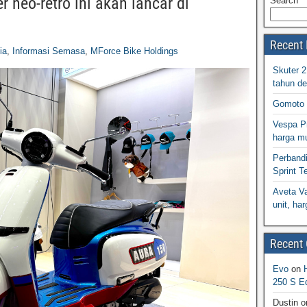
 neo-retro ini akan lancar di
Search
Recent 
ia
,
Informasi Semasa
,
MForce Bike Holdings
Skuter 
tahun d
Gomoto 
Vespa Pr
harga m
Perband
Sprint T
Aveta Va
unit, h
Recent
Evo
on
250 S Ed
Dustin
o