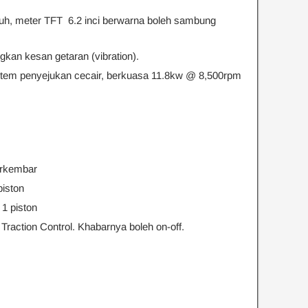
h, meter TFT 6.2 inci berwarna boleh sambung
gkan kesan getaran (vibration).
sistem penyejukan cecair, berkuasa 11.8kw @ 8,500rpm
erkembar
iston
1 piston
raction Control. Khabarnya boleh on-off.