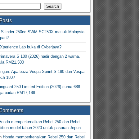
Search
Posts
2 Silinder 250cc SWM SC250X masuk Malaysia
epan?
Xperience Lab buka di Cyberjaya?
imavera S 180 (2026) hadir dengan 2 warna,
ula RM21,500
ingan: Apa beza Vespa Sprint S 180 dan Vespa
ech 180?
nguard 250 Limited Edition (2026) cuma 688
arga badan RM17,188
 Comments
Honda memperkenalkan Rebel 250 dan Rebel
ition model tahun 2020 untuk pasaran Jepun
n
Honda memperkenalkan Rebel 250 dan Rebel