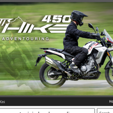
H
Kini