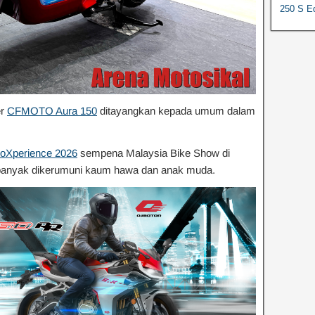
250 S Ed
er
CFMOTO Aura 150
ditayangkan kepada umum dalam
oXperience 2026
sempena Malaysia Bike Show di
banyak dikerumuni kaum hawa dan anak muda.