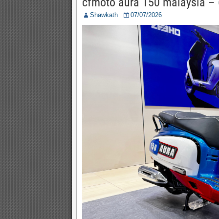
cfmoto aura 150 malaysia – 
Shawkath
07/07/2026