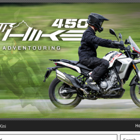
H
Kini