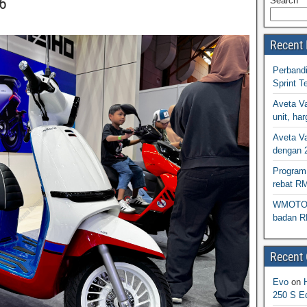
6
Search
Recent 
Perband
Sprint T
Aveta Va
unit, h
Aveta Va
dengan 
Program 
rebat R
WMOTO N
badan R
Recent
Evo
on
250 S Ed