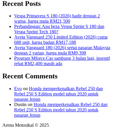
Recent Posts
Vespa Primavera S 180 (2026) hadir dengan 2
warna, harga mula RM21,500
Perbandingan: Apa beza Vespa Sprint S 180 dan
Vespa Sprint Tech 180?
Aveta Vanguard 250 Limited Edition (2026) cuma
688 unit, harga badan RM17,188
Aveta Vanguard 180 (2026) sertai pasaran Malaysia
dengan 2 varian, harga mula RM9,398
Program Mforce.Cas sambung 3 bulan lagi, insentif
rebat RM2,400 masih ada
Recent Comments
Evo
on
Honda memperkenalkan Rebel 250 dan
Rebel 250 S Edition model tahun 2020 untuk
pasaran Jepun
Dustin
on
Honda memperkenalkan Rebel 250 dan
Rebel 250 S Edition model tahun 2020 untuk
pasaran Jepun
Arena Motosikal © 2025