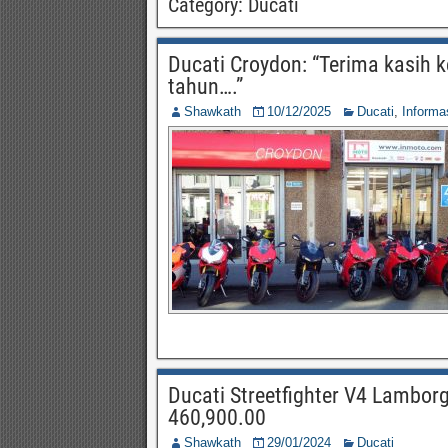
Category:
Ducati
Ducati Croydon: “Terima kasih
tahun….”
Shawkath
10/12/2025
Ducati
,
Inform
Ducati Streetfighter V4 Lamborg
460,900.00
Shawkath
29/01/2024
Ducati