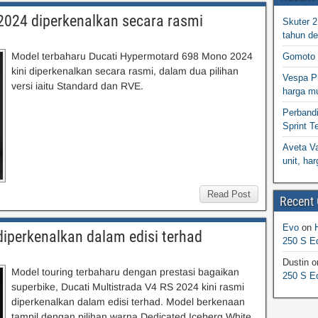
024 diperkenalkan secara rasmi
Skuter 
tahun d
Model terbaharu Ducati Hypermotard 698 Mono 2024
Gomoto 
kini diperkenalkan secara rasmi, dalam dua pilihan
Vespa Pr
versi iaitu Standard dan RVE.
harga m
Perband
Sprint T
Aveta Va
unit, h
Read Post
Recent
Evo
on
diperkenalkan dalam edisi terhad
250 S Ed
Dustin
o
Model touring terbaharu dengan prestasi bagaikan
250 S Ed
superbike, Ducati Multistrada V4 RS 2024 kini rasmi
diperkenalkan dalam edisi terhad. Model berkenaan
tampil dengan pilihan warna Dedicated Iceberg White