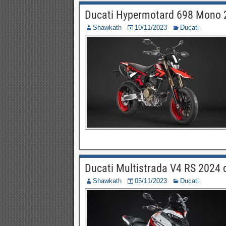
Ducati Hypermotard 698 Mono 2
Shawkath
10/11/2023
Ducati
Ducati Multistrada V4 RS 2024 
Shawkath
05/11/2023
Ducati