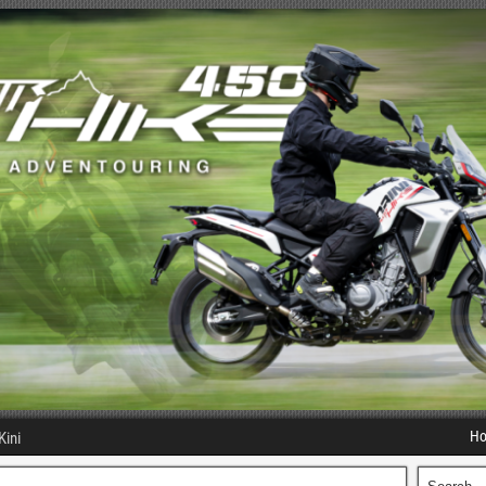
H
Kini