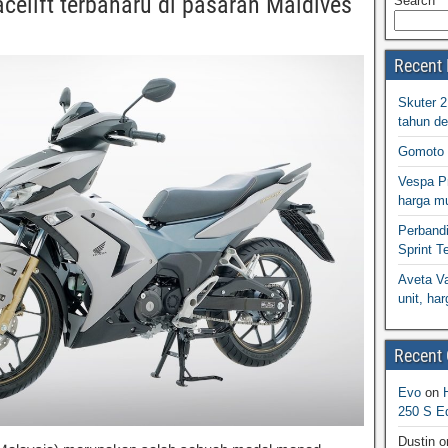
celift terbaharu di pasaran Maldives
Search
Recent 
Skuter 
tahun d
Gomoto 
Vespa Pr
harga m
Perband
Sprint T
Aveta Va
unit, h
Recent
Evo
on
250 S Ed
Dustin
o