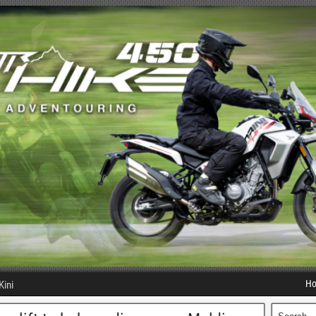
H
Kini