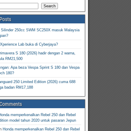
Search
Posts
2 Silinder 250cc SWM SC250X masuk Malaysia
epan?
Xperience Lab buka di Cyberjaya?
imavera S 180 (2026) hadir dengan 2 warna,
ula RM21,500
ingan: Apa beza Vespa Sprint S 180 dan Vespa
ech 180?
nguard 250 Limited Edition (2026) cuma 688
arga badan RM17,188
 Comments
Honda memperkenalkan Rebel 250 dan Rebel
ition model tahun 2020 untuk pasaran Jepun
n
Honda memperkenalkan Rebel 250 dan Rebel