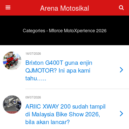
Arena Motosikal
Categories ›
Mforce MotoXperience 2026
16/07/2026
Brixton G400T guna enjin
QJMOTOR? Ini apa kami
tahu…..
09/07/2026
ARIIC XWAY 200 sudah tampil
di Malaysia Bike Show 2026,
bila akan lancar?