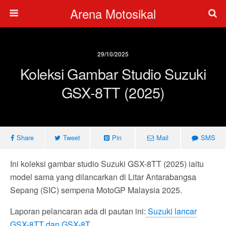
Arena Motosikal
29/10/2025
Koleksi Gambar Studio Suzuki
GSX-8TT (2025)
Share
Tweet
Pin
Mail
SMS
Ini koleksi gambar studio Suzuki GSX-8TT (2025) iaitu
model sama yang dilancarkan di Litar Antarabangsa
Sepang (SIC) sempena MotoGP Malaysia 2025.
Laporan pelancaran ada di pautan ini:
Suzuki lancar
GSX-8TT dan GSX-8T
.