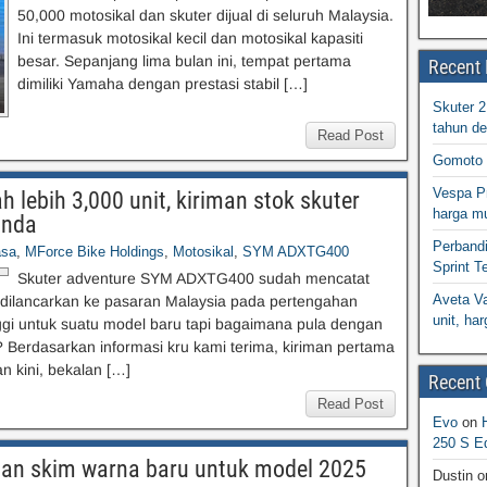
50,000 motosikal dan skuter dijual di seluruh Malaysia.
Ini termasuk motosikal kecil dan motosikal kapasiti
besar. Sepanjang lima bulan ini, tempat pertama
Recent 
dimiliki Yamaha dengan prestasi stabil […]
Skuter 
tahun d
Read Post
Gomoto 
Vespa Pr
ebih 3,000 unit, kiriman stok skuter
harga m
anda
Perband
asa
,
MForce Bike Holdings
,
Motosikal
,
SYM ADXTG400
Sprint T
Skuter adventure SYM ADXTG400 sudah mencatat
Aveta Va
 dilancarkan ke pasaran Malaysia pada pertengahan
unit, h
gi untuk suatu model baru tapi bagaimana pula dengan
? Berdasarkan informasi kru kami terima, kiriman pertama
 kini, bekalan […]
Recent
Read Post
Evo
on
250 S Ed
ngan skim warna baru untuk model 2025
Dustin
o