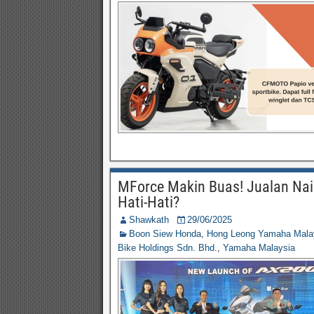
MForce Makin Buas! Jualan Nai
Hati-Hati?
Shawkath
29/06/2025
Boon Siew Honda
,
Hong Leong Yamaha Mala
Bike Holdings Sdn. Bhd.
,
Yamaha Malaysia