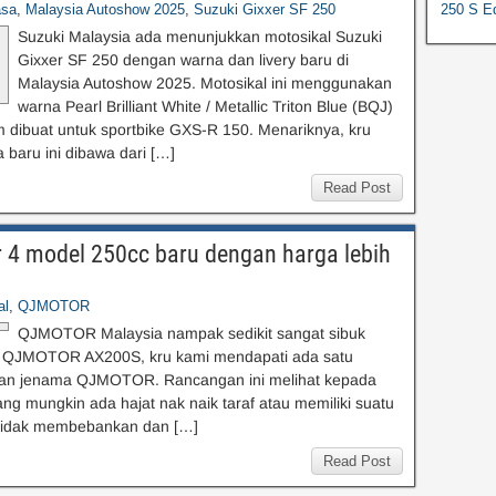
asa
,
Malaysia Autoshow 2025
,
Suzuki Gixxer SF 250
250 S Ed
Suzuki Malaysia ada menunjukkan motosikal Suzuki
Gixxer SF 250 dengan warna dan livery baru di
Malaysia Autoshow 2025. Motosikal ini menggunakan
warna Pearl Brilliant White / Metallic Triton Blue (BQJ)
 dibuat untuk sportbike GXS-R 150. Menariknya, kru
 baru ini dibawa dari […]
Read Post
4 model 250cc baru dengan harga lebih
al
,
QJMOTOR
QJMOTOR Malaysia nampak sedikit sangat sibuk
kuter QJMOTOR AX200S, kru kami mendapati ada satu
kan jenama QJMOTOR. Rancangan ini melihat kepada
 mungkin ada hajat nak naik taraf atau memiliki suatu
a tidak membebankan dan […]
Read Post