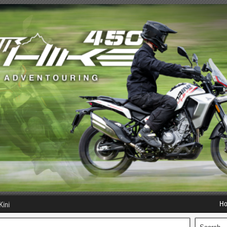
H
Kini