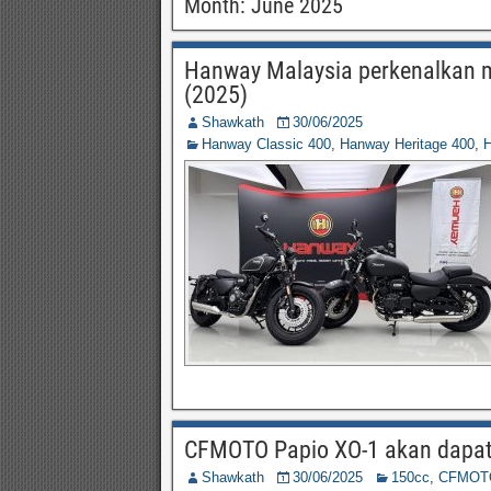
Month:
June 2025
Hanway Malaysia perkenalkan m
(2025)
Shawkath
30/06/2025
Hanway Classic 400
,
Hanway Heritage 400
,
H
CFMOTO Papio XO-1 akan dapat F
Shawkath
30/06/2025
150cc
,
CFMOT