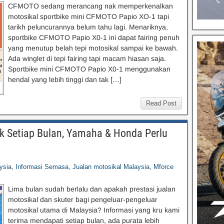
CFMOTO sedang merancang nak memperkenalkan
motosikal sportbike mini CFMOTO Papio XO-1 tapi
tarikh peluncurannya belum tahu lagi. Menariknya,
sportbike CFMOTO Papio X0-1 ini dapat fairing penuh
yang menutup belah tepi motosikal sampai ke bawah.
Ada winglet di tepi fairing tapi macam hiasan saja.
Sportbike mini CFMOTO Papio X0-1 menggunakan
hendal yang lebih tinggi dan tak […]
Read Post
k Setiap Bulan, Yamaha & Honda Perlu
ysia
,
Informasi Semasa
,
Jualan motosikal Malaysia
,
Mforce
Lima bulan sudah berlalu dan apakah prestasi jualan
motosikal dan skuter bagi pengeluar-pengeluar
motosikal utama di Malaysia? Informasi yang kru kami
terima mendapati setiap bulan, ada purata lebih