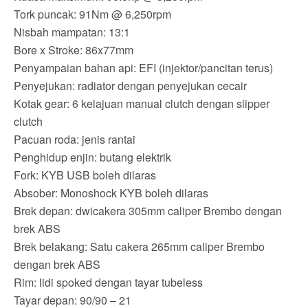
Tork puncak: 91Nm @ 6,250rpm
Nisbah mampatan: 13:1
Bore x Stroke: 86x77mm
Penyampaian bahan api: EFI (injektor/pancitan terus)
Penyejukan: radiator dengan penyejukan cecair
Kotak gear: 6 kelajuan manual clutch dengan slipper
clutch
Pacuan roda: jenis rantai
Penghidup enjin: butang elektrik
Fork: KYB USB boleh dilaras
Absober: Monoshock KYB boleh dilaras
Brek depan: dwicakera 305mm caliper Brembo dengan
brek ABS
Brek belakang: Satu cakera 265mm caliper Brembo
dengan brek ABS
Rim: lidi spoked dengan tayar tubeless
Tayar depan: 90/90 – 21