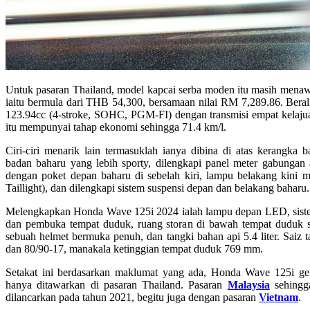
Untuk pasaran Thailand, model kapcai serba moden itu masih menaw
iaitu bermula dari THB 54,300, bersamaan nilai RM 7,289.86. Berali
123.94cc (
4-stroke, SOHC, PGM-FI) dengan transmisi empat kelaju
itu mempunyai tahap ekonomi sehingga 71.4 km/l.
Ciri-ciri menarik lain termasuklah ianya dibina di atas kerangka
badan baharu yang lebih sporty, dilengkapi panel meter gabungan
dengan poket depan baharu di sebelah kiri, lampu belakang kini
Taillight), dan dilengkapi sistem suspensi depan dan belakang baharu.
Melengkapkan Honda Wave 125i 2024 ialah lampu depan LED, sistem
dan pembuka tempat duduk, ruang storan di bawah tempat duduk s
sebuah helmet bermuka penuh, dan tangki bahan api 5.4 liter. Saiz
dan 80/90-17, manakala ketinggian tempat duduk 769 mm.
Setakat ini berdasarkan maklumat yang ada, Honda Wave 125i gene
hanya ditawarkan di pasaran Thailand. Pasaran
Malaysia
sehingg
dilancarkan pada tahun 2021, begitu juga dengan pasaran
Vietnam
.