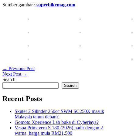
Sumber gambar :
superbikemag.com
← Previous Post
Next Post →
Search
Search
Recent Posts
Skuter 2 Silinder 250cc SWM SC250X masuk
Malaysia tahun depan?
Gomoto Xperience Lab buka di Cyberjaya?
Vespa Primavera S 180 (2026) hadir dengan 2
warna, harga mula RM21,500