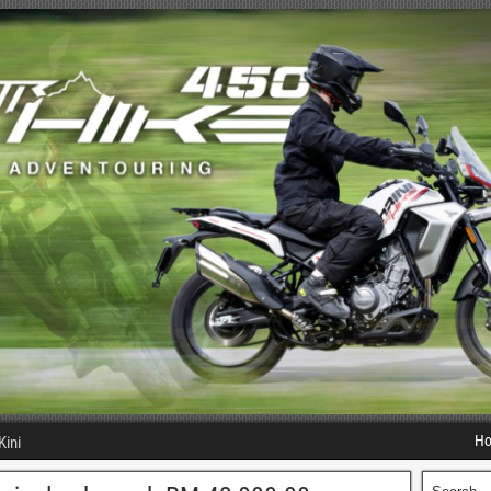
H
Kini