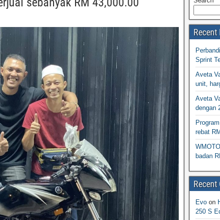
erjual sebanyak RM 43,000.00
Search
Recent 
Perband
Sprint T
Aveta Va
unit, h
Aveta Va
dengan 
Program 
rebat R
WMOTO N
badan R
Recent
Evo
on
250 S Ed