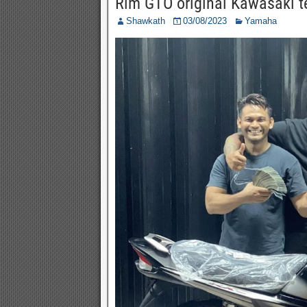
Rim GTO original Kawasaki t
Shawkath
03/08/2023
Yamaha