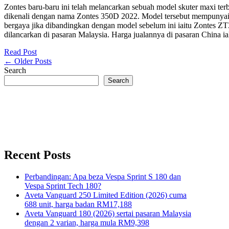
Zontes baru-baru ini telah melancarkan sebuah model skuter maxi ter
dikenali dengan nama Zontes 350D 2022. Model tersebut mempunyai 
bergaya jika dibandingkan dengan model sebelum ini iaitu Zontes Z
dilancarkan di pasaran Malaysia. Harga jualannya di pasaran China 
Read Post
← Older Posts
Search
Search
Recent Posts
Perbandingan: Apa beza Vespa Sprint S 180 dan
Vespa Sprint Tech 180?
Aveta Vanguard 250 Limited Edition (2026) cuma
688 unit, harga badan RM17,188
Aveta Vanguard 180 (2026) sertai pasaran Malaysia
dengan 2 varian, harga mula RM9,398