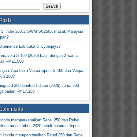
Search
Posts
2 Silinder 250cc SWM SC250X masuk Malaysia
epan?
Xperience Lab buka di Cyberjaya?
imavera S 180 (2026) hadir dengan 2 warna,
ula RM21,500
ingan: Apa beza Vespa Sprint S 180 dan Vespa
ech 180?
nguard 250 Limited Edition (2026) cuma 688
arga badan RM17,188
 Comments
Honda memperkenalkan Rebel 250 dan Rebel
ition model tahun 2020 untuk pasaran Jepun
n
Honda memperkenalkan Rebel 250 dan Rebel