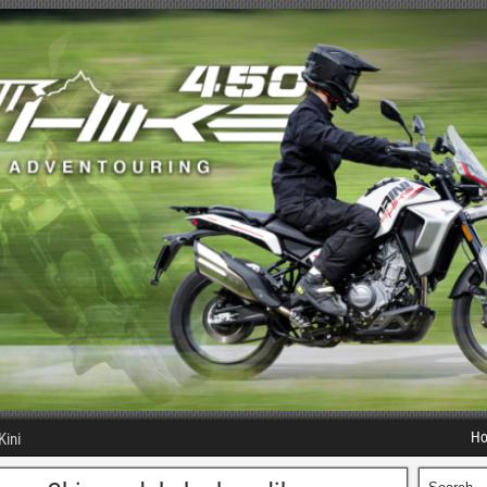
H
Kini