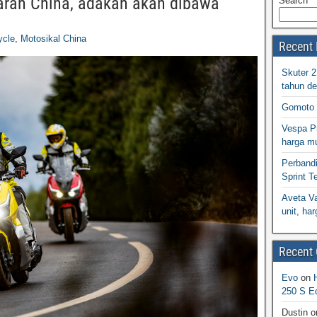
ran China, adakah akan dibawa
Search
ycle
,
Motosikal China
Recent 
Skuter 
tahun d
Gomoto 
Vespa Pr
harga m
Perband
Sprint T
Aveta Va
unit, h
Recent
Evo
on
250 S Ed
Dustin
o