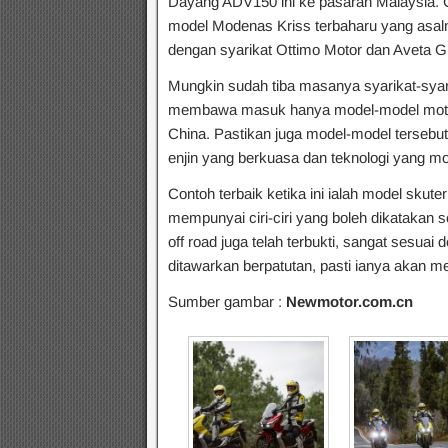
Dayang ADV150 ini ke pasaran Malaysia. 
model Modenas Kriss terbaharu yang asaln
dengan syarikat Ottimo Motor dan Aveta Gl
Mungkin sudah tiba masanya syarikat-syari
membawa masuk hanya model-model motosik
China. Pastikan juga model-model tersebu
enjin yang berkuasa dan teknologi yang m
Contoh terbaik ketika ini ialah model skut
mempunyai ciri-ciri yang boleh dikatakan 
off road juga telah terbukti, sangat sesua
ditawarkan berpatutan, pasti ianya akan m
Sumber gambar :
Newmotor.com.cn