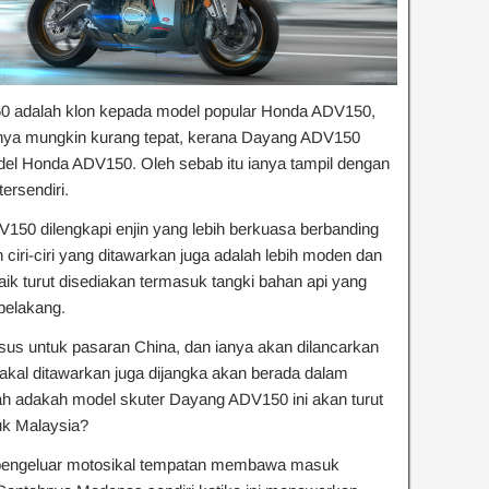
 adalah klon kepada model popular Honda ADV150,
nya mungkin kurang tepat, kerana Dayang ADV150
el Honda ADV150. Oleh sebab itu ianya tampil dengan
ersendiri.
150 dilengkapi enjin yang lebih berkuasa berbanding
iri-ciri yang ditawarkan juga adalah lebih moden dan
ik turut disediakan termasuk tangki bahan api yang
belakang.
us untuk pasaran China, dan ianya akan dilancarkan
bakal ditawarkan juga dijangka akan berada dalam
ah adakah model skuter Dayang ADV150 ini akan turut
uk Malaysia?
 pengeluar motosikal tempatan membawa masuk