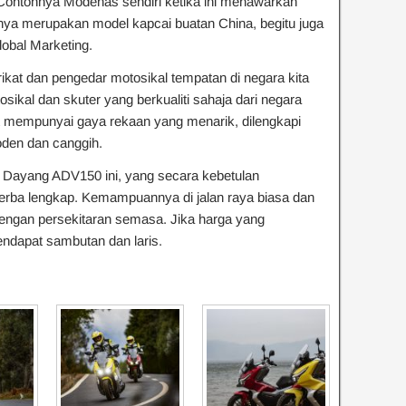
Contohnya Modenas sendiri ketika ini menawarkan
ya merupakan model kapcai buatan China, begitu juga
obal Marketing.
kat dan pengedar motosikal tempatan di negara kita
al dan skuter yang berkualiti sahaja dari negara
t mempunyai gaya rekaan yang menarik, dilengkapi
oden dan canggih.
er Dayang ADV150 ini, yang secara kebetulan
serba lengkap. Kemampuannya di jalan raya biasa dan
i dengan persekitaran semasa. Jika harga yang
endapat sambutan dan laris.