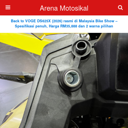
Arena Motosikal
Back to VOGE DS625X (2026) rasmi di Malaysia Bike Show –
Spesifikasi penuh, Harga RM35,888 dan 2 warna pilihan