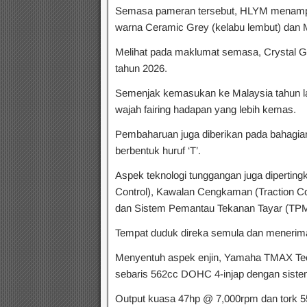
Semasa pameran tersebut, HLYM menampi
warna Ceramic Grey (kelabu lembut) dan 
Melihat pada maklumat semasa, Crystal G
tahun 2026.
Semenjak kemasukan ke Malaysia tahun l
wajah fairing hadapan yang lebih kemas.
Pembaharuan juga diberikan pada bahagia
berbentuk huruf ‘T’.
Aspek teknologi tunggangan juga dipertin
Control), Kawalan Cengkaman (Traction C
dan Sistem Pemantau Tekanan Tayar (TPM
Tempat duduk direka semula dan menerima 
Menyentuh aspek enjin, Yamaha TMAX Tec
sebaris 562cc DOHC 4-injap dengan sistem
Output kuasa 47hp @ 7,000rpm dan tork 5