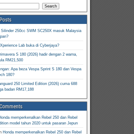
Search
Posts
2 Silinder 250cc SWM SC250X masuk Malaysia
epan?
Xperience Lab buka di Cyberjaya?
imavera S 180 (2026) hadir dengan 2 warna,
ula RM21,500
ingan: Apa beza Vespa Sprint S 180 dan Vespa
ech 180?
nguard 250 Limited Edition (2026) cuma 688
arga badan RM17,188
 Comments
Honda memperkenalkan Rebel 250 dan Rebel
ition model tahun 2020 untuk pasaran Jepun
n
Honda memperkenalkan Rebel 250 dan Rebel