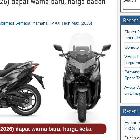
6) dapat warna baru, harga badan
Search
Recent 
nformasi Semasa
,
Yamaha TMAX Tech Max (2026)
Skuter 
tahun d
Gomoto 
Vespa Pr
harga m
Perband
Sprint T
Aveta Va
unit, h
Recent
Evo
on
250 S Ed
Dustin
o