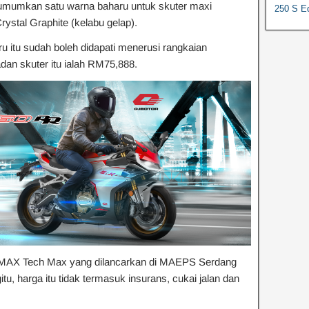
umkan satu warna baharu untuk skuter maxi
250 S Ed
ystal Graphite (kelabu gelap).
itu sudah boleh didapati menerusi rangkaian
an skuter itu ialah RM75,888.
 TMAX Tech Max yang dilancarkan di MAEPS Serdang
, harga itu tidak termasuk insurans, cukai jalan dan