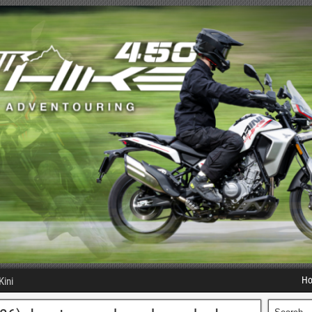
H
Kini