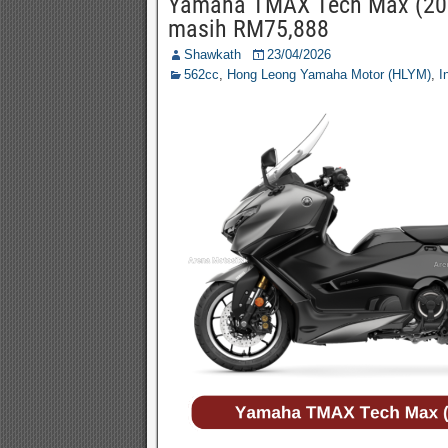
Yamaha TMAX Tech Max (202
masih RM75,888
Shawkath
23/04/2026
562cc
,
Hong Leong Yamaha Motor (HLYM)
,
I