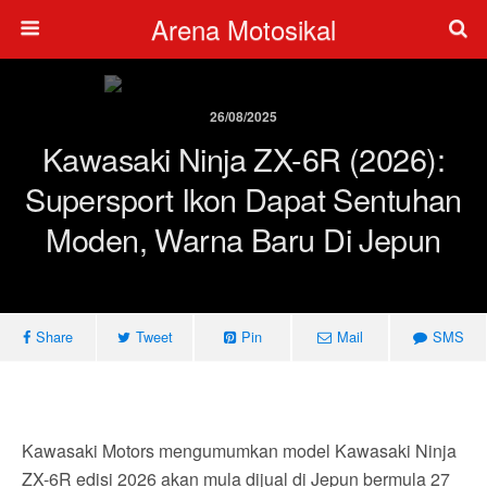
Arena Motosikal
26/08/2025
Kawasaki Ninja ZX-6R (2026):
Supersport Ikon Dapat Sentuhan
Moden, Warna Baru Di Jepun
Share
Tweet
Pin
Mail
SMS
Kawasaki Motors mengumumkan model Kawasaki Ninja
ZX-6R edisi 2026 akan mula dijual di Jepun bermula 27