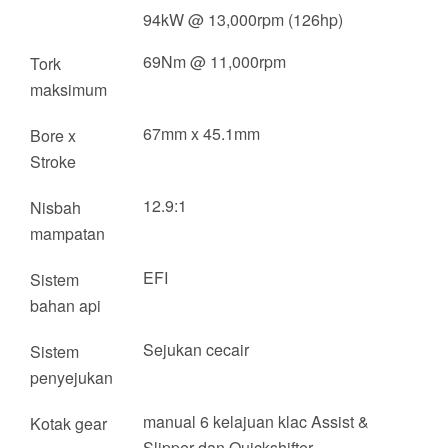
94kW @ 13,000rpm (126hp)
69Nm @ 11,000rpm
Tork
maksimum
67mm x 45.1mm
Bore x
Stroke
12.9:1
Nisbah
mampatan
EFI
Sistem
bahan api
Sejukan cecair
Sistem
penyejukan
manual 6 kelajuan klac Assist &
Kotak gear
Slipper dan Quickshifter