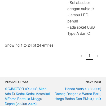
- Set absober
dengan subtank
- lampu LED
penuh
- ada soket USB
Type A dan C
Showing 1 to 24 of 24 entries
‹
1
›
Previous Post
Next Post
QJMOTOR AX200S Akan
Honda Vario 160 (2025)
Ada Di Kedai-Kedai Motosikal
Datang Dengan 3 Warna Baru,
MForce Bermula Minggu
Harga Badan Dari RM10,198
Depan (20 Jun 2025)