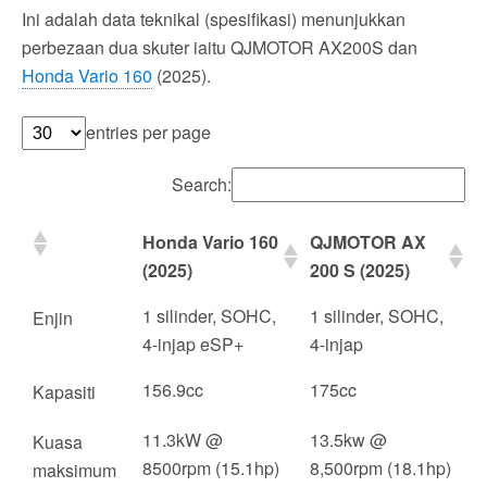
Ini adalah data teknikal (spesifikasi) menunjukkan
perbezaan dua skuter iaitu QJMOTOR AX200S dan
Honda Vario 160
(2025).
entries per page
Search:
Honda Vario 160
QJMOTOR AX
(2025)
200 S (2025)
1 silinder, SOHC,
1 silinder, SOHC,
Enjin
4-injap eSP+
4-injap
156.9cc
175cc
Kapasiti
11.3kW @
13.5kw @
Kuasa
8500rpm (15.1hp)
8,500rpm (18.1hp)
maksimum