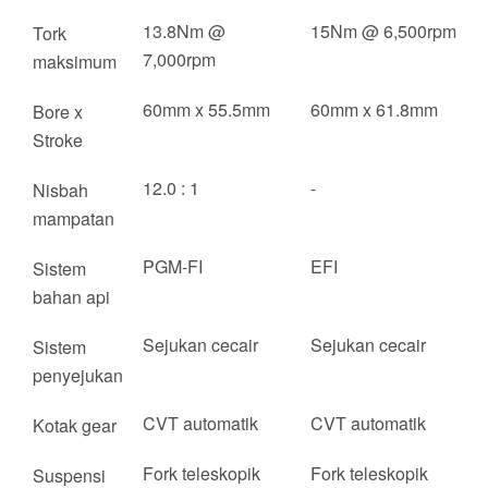
13.8Nm @
15Nm @ 6,500rpm
Tork
7,000rpm
maksimum
60mm x 55.5mm
60mm x 61.8mm
Bore x
Stroke
12.0 : 1
-
Nisbah
mampatan
PGM-FI
EFI
Sistem
bahan api
Sejukan cecair
Sejukan cecair
Sistem
penyejukan
CVT automatik
CVT automatik
Kotak gear
Fork teleskopik
Fork teleskopik
Suspensi