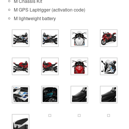
M Chassis Kit
M GPS Laptrigger (activation code)
M lightweight battery