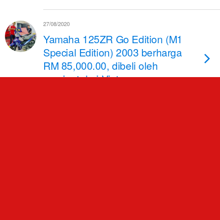
27/08/2020
Yamaha 125ZR Go Edition (M1
Special Edition) 2003 berharga
RM 85,000.00, dibeli oleh
peminat dari Vietnam
26/08/2020
Honda Winner X di pasaran
Singapura, harga bersamaan
RM 16,398.35
26/08/2020
Honda Vario 150 2020 terima
kemaskini warna baharu, harga