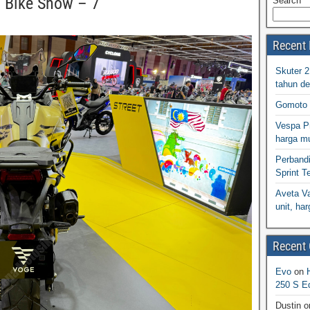
 Bike Show – 7
Search
Recent 
Skuter 
tahun d
Gomoto 
Vespa Pr
harga m
Perband
Sprint T
Aveta Va
unit, h
Recent
Evo
on
250 S Ed
Dustin
o