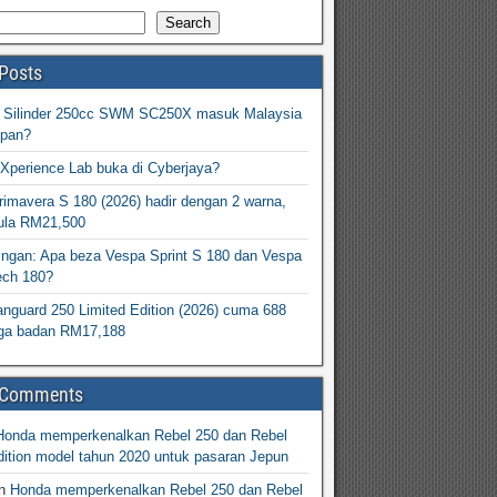
Search
Posts
2 Silinder 250cc SWM SC250X masuk Malaysia
epan?
Xperience Lab buka di Cyberjaya?
imavera S 180 (2026) hadir dengan 2 warna,
ula RM21,500
ingan: Apa beza Vespa Sprint S 180 dan Vespa
ech 180?
nguard 250 Limited Edition (2026) cuma 688
arga badan RM17,188
 Comments
Honda memperkenalkan Rebel 250 dan Rebel
ition model tahun 2020 untuk pasaran Jepun
n
Honda memperkenalkan Rebel 250 dan Rebel