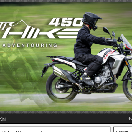
H
Kini