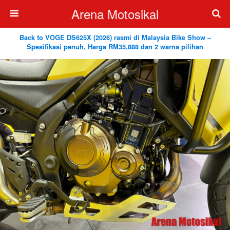
Arena Motosikal
Back to VOGE DS625X (2026) rasmi di Malaysia Bike Show –
Spesifikasi penuh, Harga RM35,888 dan 2 warna pilihan