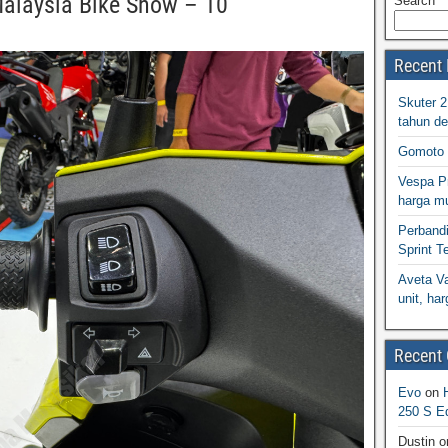
Malaysia Bike Show – 10
Search
Recent 
Skuter 
tahun d
Gomoto 
Vespa Pr
harga m
Perband
Sprint T
Aveta Va
unit, h
Recent
Evo
on
250 S Ed
Dustin
o