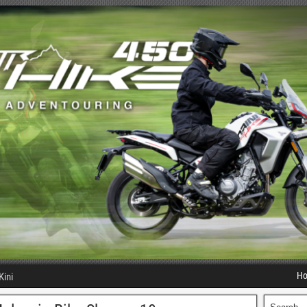
H
Kini