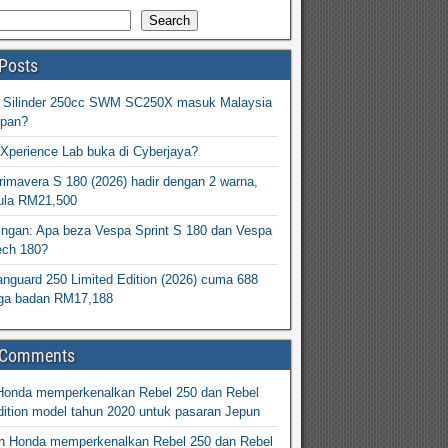
Search
Posts
2 Silinder 250cc SWM SC250X masuk Malaysia
epan?
Xperience Lab buka di Cyberjaya?
imavera S 180 (2026) hadir dengan 2 warna,
ula RM21,500
ingan: Apa beza Vespa Sprint S 180 dan Vespa
ech 180?
nguard 250 Limited Edition (2026) cuma 688
arga badan RM17,188
 Comments
Honda memperkenalkan Rebel 250 dan Rebel
ition model tahun 2020 untuk pasaran Jepun
n
Honda memperkenalkan Rebel 250 dan Rebel