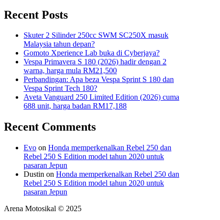
Recent Posts
Skuter 2 Silinder 250cc SWM SC250X masuk
Malaysia tahun depan?
Gomoto Xperience Lab buka di Cyberjaya?
Vespa Primavera S 180 (2026) hadir dengan 2
warna, harga mula RM21,500
Perbandingan: Apa beza Vespa Sprint S 180 dan
Vespa Sprint Tech 180?
Aveta Vanguard 250 Limited Edition (2026) cuma
688 unit, harga badan RM17,188
Recent Comments
Evo
on
Honda memperkenalkan Rebel 250 dan
Rebel 250 S Edition model tahun 2020 untuk
pasaran Jepun
Dustin
on
Honda memperkenalkan Rebel 250 dan
Rebel 250 S Edition model tahun 2020 untuk
pasaran Jepun
Arena Motosikal © 2025