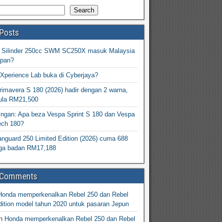
Search
Posts
2 Silinder 250cc SWM SC250X masuk Malaysia
epan?
Xperience Lab buka di Cyberjaya?
imavera S 180 (2026) hadir dengan 2 warna,
ula RM21,500
ingan: Apa beza Vespa Sprint S 180 dan Vespa
ech 180?
nguard 250 Limited Edition (2026) cuma 688
arga badan RM17,188
 Comments
Honda memperkenalkan Rebel 250 dan Rebel
ition model tahun 2020 untuk pasaran Jepun
n
Honda memperkenalkan Rebel 250 dan Rebel