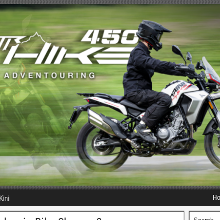
H
Kini