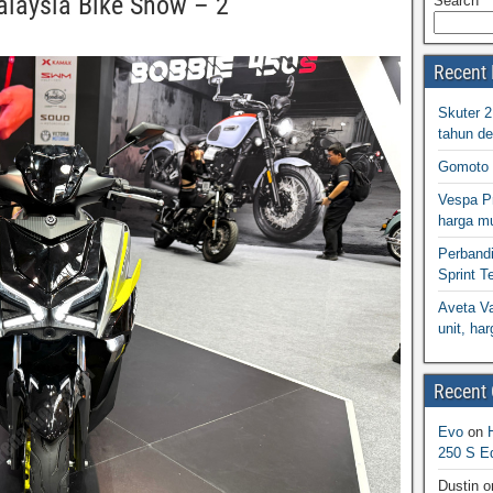
alaysia Bike Show – 2
Search
Recent 
Skuter 
tahun d
Gomoto 
Vespa Pr
harga m
Perband
Sprint T
Aveta Va
unit, h
Recent
Evo
on
250 S Ed
Dustin
o