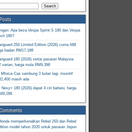
Search
Posts
ingan: Apa beza Vespa Sprint S 180 dan Vespa
ech 180?
nguard 250 Limited Edition (2026) cuma 688
arga badan RM17,188
nguard 180 (2026) sertai pasaran Malaysia
2 varian, harga mula RM9,398
Mforce.Cas sambung 3 bulan lagi, insentif
M2,400 masih ada
exy+ 180 (2026) dapat 4 ciri baharu, harga
M9,288
 Comments
Honda memperkenalkan Rebel 250 dan Rebel
ition model tahun 2020 untuk pasaran Jepun