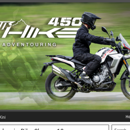
H
Kini