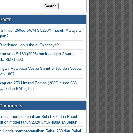
Search
Posts
2 Silinder 250cc SWM SC250X masuk Malaysia
epan?
Xperience Lab buka di Cyberjaya?
imavera S 180 (2026) hadir dengan 2 warna,
ula RM21,500
ingan: Apa beza Vespa Sprint S 180 dan Vespa
ech 180?
nguard 250 Limited Edition (2026) cuma 688
arga badan RM17,188
 Comments
Honda memperkenalkan Rebel 250 dan Rebel
ition model tahun 2020 untuk pasaran Jepun
n
Honda memperkenalkan Rebel 250 dan Rebel