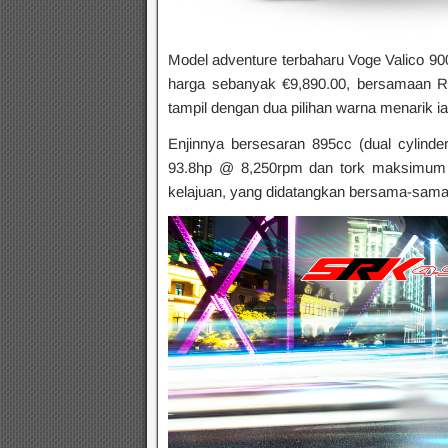
Model adventure terbaharu Voge Valico 900
harga sebanyak €9,890.00, bersamaan R
tampil dengan dua pilihan warna menarik ia
Enjinnya bersesaran 895cc (dual cylind
93.8hp @ 8,250rpm dan tork maksimum 
kelajuan, yang didatangkan bersama-sama A