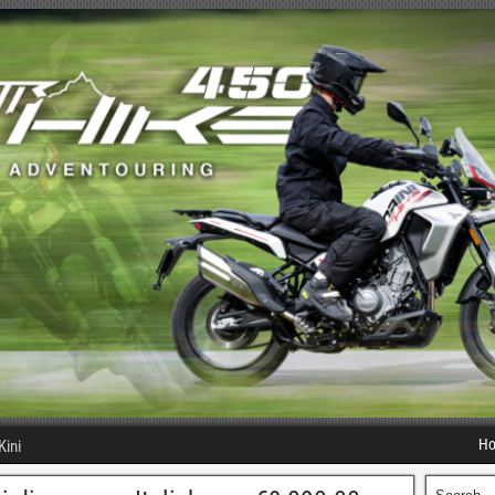
H
Kini