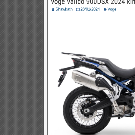
Voge Valico 900DSX 2024 kini
Shawkath
28/01/2024
Voge