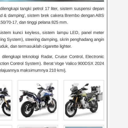
lengkapi tangki petrol 17 liter, sistem suspensi depan
load & damping’, sistem brek cakera Brembo dengan ABS
150/70-17, dan tinggi pelana 825 mm.
ti sistem kunci keyless, sistem lampu LED, panel meter
ng System), steering damping, skrin penghadang angin
uk, dan termasuklah cigarette lighter.
dilengkapi teknologi Radar, Cruise Control, Electronic
tion Control System). Berat Voge Valico 900DSX 2024
kelajuannya maksimumnya 210 km/j.