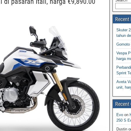
 di pasaran Itali, harga €9,890.00
Search
Recent 
Skuter 
tahun d
Gomoto 
Vespa Pr
harga m
Perband
Sprint T
Aveta Va
unit, h
Recent
Evo
on
250 S Ed
Dustin
o