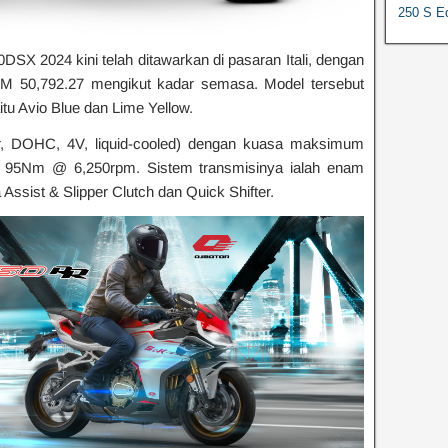
250 S Ed
DSX 2024 kini telah ditawarkan di pasaran Itali, dengan
M 50,792.27 mengikut kadar semasa. Model tersebut
itu Avio Blue dan Lime Yellow.
er, DOHC, 4V, liquid-cooled) dengan kuasa maksimum
95Nm @ 6,250rpm. Sistem transmisinya ialah enam
ssist & Slipper Clutch dan Quick Shifter.