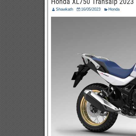
Honda XL750 Transalp 2023 d
Shawkath
16/05/2023
Honda