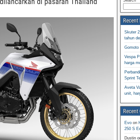
ilancarkan di pasaran Thailand
Search
Recent 
Skuter 
tahun d
Gomoto 
Vespa Pr
harga m
Perband
Sprint T
Aveta Va
unit, h
Recent
Evo
on
250 S Ed
Dustin
o