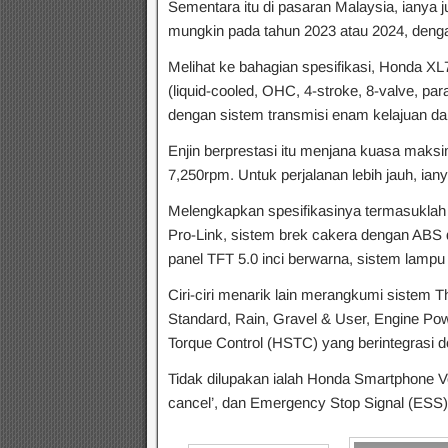
Sementara itu di pasaran Malaysia, ianya j
mungkin pada tahun 2023 atau 2024, deng
Melihat ke bahagian spesifikasi, Honda XL
(liquid-cooled, OHC, 4-stroke, 8-valve, pa
dengan sistem transmisi enam kelajuan dan
Enjin berprestasi itu menjana kuasa ma
7,250rpm. Untuk perjalanan lebih jauh, ianya
Melengkapkan spesifikasinya termasukla
Pro-Link, sistem brek cakera dengan ABS d
panel TFT 5.0 inci berwarna, sistem lam
Ciri-ciri menarik lain merangkumi sistem 
Standard, Rain, Gravel & User, Engine Po
Torque Control (HSTC) yang berintegrasi d
Tidak dilupakan ialah Honda Smartphone V
cancel’, dan Emergency Stop Signal (ESS) 