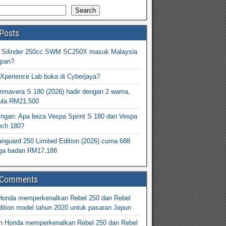
Search
Posts
2 Silinder 250cc SWM SC250X masuk Malaysia
epan?
Xperience Lab buka di Cyberjaya?
imavera S 180 (2026) hadir dengan 2 warna,
ula RM21,500
ingan: Apa beza Vespa Sprint S 180 dan Vespa
ech 180?
nguard 250 Limited Edition (2026) cuma 688
arga badan RM17,188
 Comments
Honda memperkenalkan Rebel 250 dan Rebel
ition model tahun 2020 untuk pasaran Jepun
n
Honda memperkenalkan Rebel 250 dan Rebel