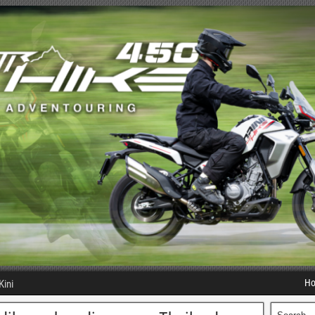
H
Kini