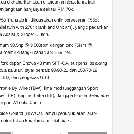
uga dikhabarkan akan dilancarkan tidak lama lagi,
an jangkaan harganya sekitar RM 70k.
750 Transalp ini dikuasakan enjin bersesaran 755cc
rallel twin with 270° crank and Unicam), yang dipadankan
 Assist & Slipper Clutch.
ksimum 90.5hp @ 9,500rpm dengan tork 75Nm @
 memiliki tangki bahan api 16.9 liter.
h fork depan Showa 43 mm SFF-CA, suspensi belakang
ua saluran, tayar bersaiz 90/90-21 dan 150/70-18,
pu LED, dan pengecas USB.
Throttle By Wire (TBW), lima mod tunggangan Sport,
wer (EP), Engine Brake (EB), dan juga Honda Selectable
engan Wheelie Control.
oice Control (HSVCs), lampu penunjuk arah ‘auto-
untuk tahap keselamatan lebih baik.