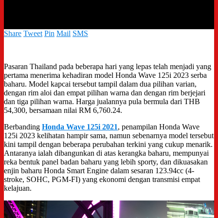
RM 6,760.24
Share
Tweet
Pin
Mail
SMS
Pasaran Thailand pada beberapa hari yang lepas telah menjadi yang
pertama menerima kehadiran model Honda Wave 125i 2023 serba
baharu. Model kapcai tersebut tampil dalam dua pilihan varian,
dengan rim aloi dan empat pilihan warna dan dengan rim berjejari
dan tiga pilihan warna. Harga jualannya pula bermula dari THB
54,300, bersamaan nilai RM 6,760.24.
Berbanding
Honda Wave 125i 2021
, penampilan Honda Wave
125i 2023 kelihatan hampir sama, namun sebenarnya model tersebut
kini tampil dengan beberapa perubahan terkini yang cukup menarik.
Antaranya ialah dibangunkan di atas kerangka baharu, mempunyai
reka bentuk panel badan baharu yang lebih sporty, dan dikuasakan
enjin baharu Honda Smart Engine dalam sesaran 123.94cc (
4-
stroke, SOHC, PGM-FI) yang ekonomi dengan transmisi empat
kelajuan.