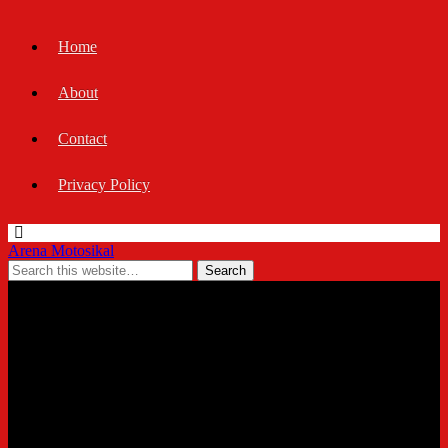
Home
About
Contact
Privacy Policy
Arena Motosikal
07/10/2022
Honda Wave 125i 2023 serba
baharu dilancarkan di pasaran
Thailand, harga bermula dari