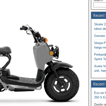
Search
Recent 
Skuter 
tahun d
Gomoto 
Vespa Pr
harga m
Perband
Sprint T
Aveta Va
unit, h
Recent
Evo
on
250 S Ed
Dustin
o