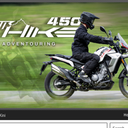
H
Kini