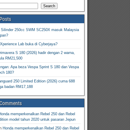
Search
Posts
2 Silinder 250cc SWM SC250X masuk Malaysia
epan?
Xperience Lab buka di Cyberjaya?
imavera S 180 (2026) hadir dengan 2 warna,
ula RM21,500
ingan: Apa beza Vespa Sprint S 180 dan Vespa
ech 180?
nguard 250 Limited Edition (2026) cuma 688
arga badan RM17,188
 Comments
Honda memperkenalkan Rebel 250 dan Rebel
ition model tahun 2020 untuk pasaran Jepun
n
Honda memperkenalkan Rebel 250 dan Rebel