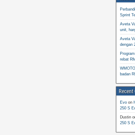
Perband
Sprint T
Aveta Va
unit, h
Aveta Va
dengan 
Program 
rebat R
WMOTO N
badan R
Recent
Evo
on
250 S Ed
Dustin
o
250 S Ed