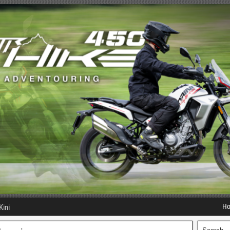
H
Kini