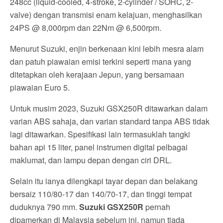
248cc (liquid-cooled, 4-stroke, 2-cylinder / SOHC, 2-
valve) dengan transmisi enam kelajuan, menghasilkan
24PS @ 8,000rpm dan 22Nm @ 6,500rpm.
Menurut Suzuki, enjin berkenaan kini lebih mesra alam
dan patuh piawaian emisi terkini seperti mana yang
ditetapkan oleh kerajaan Jepun, yang bersamaan
piawaian Euro 5.
Untuk musim 2023, Suzuki GSX250R ditawarkan dalam
varian ABS sahaja, dan varian standard tanpa ABS tidak
lagi ditawarkan. Spesifikasi lain termasuklah tangki
bahan api 15 liter, panel instrumen digital pelbagai
maklumat, dan lampu depan dengan ciri DRL.
Selain itu ianya dilengkapi tayar depan dan belakang
bersaiz 110/80-17 dan 140/70-17, dan tinggi tempat
duduknya 790 mm.
Suzuki GSX250R
pernah
dipamerkan di Malaysia sebelum ini, namun tiada