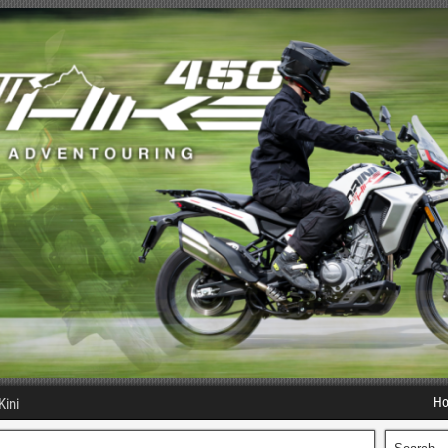
H
Kini