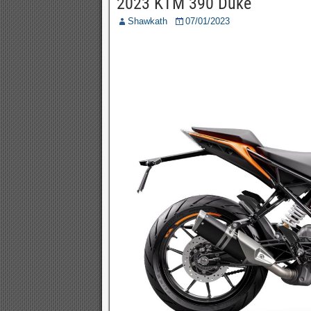
2023 KTM 390 Duke
Shawkath
07/01/2023