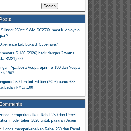
Search
Posts
2 Silinder 250cc SWM SC250X masuk Malaysia
epan?
Xperience Lab buka di Cyberjaya?
imavera S 180 (2026) hadir dengan 2 warna,
ula RM21,500
ingan: Apa beza Vespa Sprint S 180 dan Vespa
ech 180?
nguard 250 Limited Edition (2026) cuma 688
arga badan RM17,188
 Comments
Honda memperkenalkan Rebel 250 dan Rebel
ition model tahun 2020 untuk pasaran Jepun
n
Honda memperkenalkan Rebel 250 dan Rebel