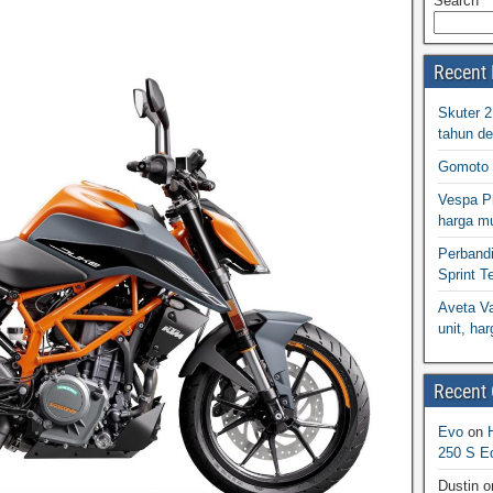
Search
Recent 
Skuter 
tahun d
Gomoto 
Vespa Pr
harga m
Perband
Sprint T
Aveta Va
unit, h
Recent
Evo
on
250 S Ed
Dustin
o