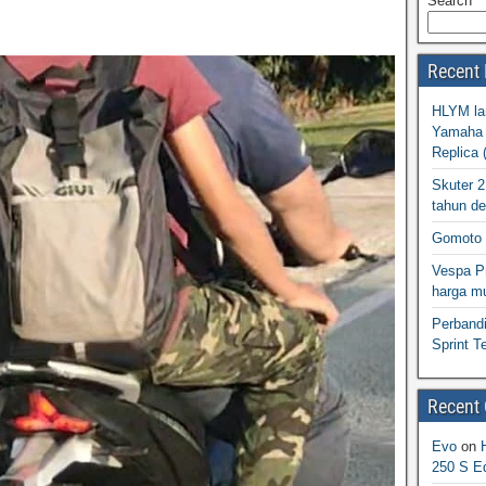
Search
Recent 
HLYM la
Yamaha 
Replica 
Skuter 
tahun d
Gomoto 
Vespa Pr
harga m
Perband
Sprint T
Recent
Evo
on
250 S Ed