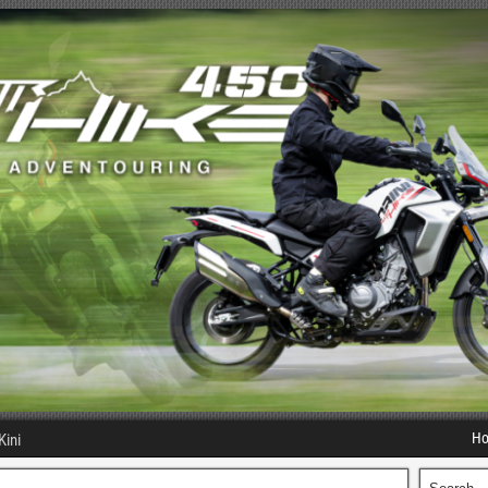
H
Kini