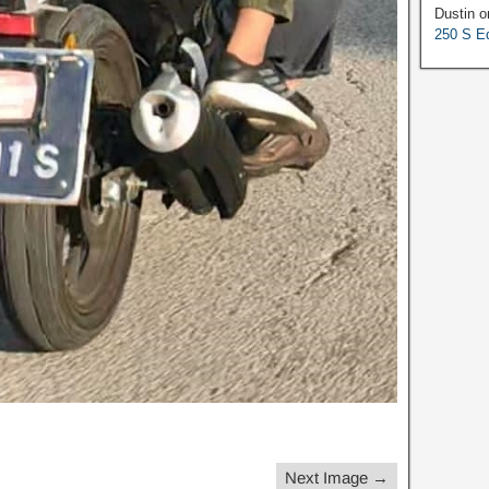
Dustin
o
250 S Ed
Next Image →