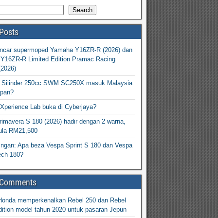
Search
Posts
ncar supermoped Yamaha Y16ZR-R (2026) dan
Y16ZR-R Limited Edition Pramac Racing
(2026)
2 Silinder 250cc SWM SC250X masuk Malaysia
epan?
Xperience Lab buka di Cyberjaya?
imavera S 180 (2026) hadir dengan 2 warna,
ula RM21,500
ingan: Apa beza Vespa Sprint S 180 dan Vespa
ech 180?
 Comments
Honda memperkenalkan Rebel 250 dan Rebel
ition model tahun 2020 untuk pasaran Jepun