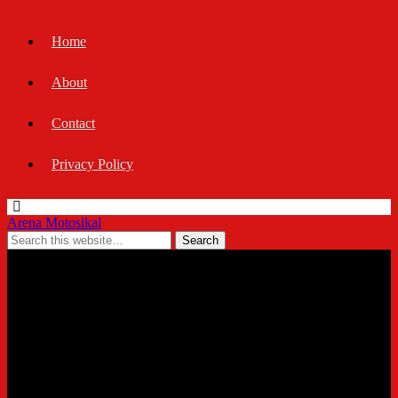
Home
About
Contact
Privacy Policy
Arena Motosikal
08/05/2026
Peugeot Django 150 Classic
dan Cafe Racer…. Apa
bezanya?