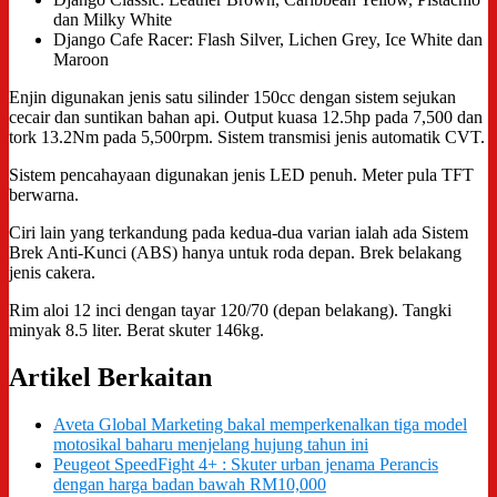
dan Milky White
Django Cafe Racer: Flash Silver, Lichen Grey, Ice White dan
Maroon
Enjin digunakan jenis satu silinder 150cc dengan sistem sejukan
cecair dan suntikan bahan api. Output kuasa 12.5hp pada 7,500 dan
tork 13.2Nm pada 5,500rpm. Sistem transmisi jenis automatik CVT.
Sistem pencahayaan digunakan jenis LED penuh. Meter pula TFT
berwarna.
Ciri lain yang terkandung pada kedua-dua varian ialah ada Sistem
Brek Anti-Kunci (ABS) hanya untuk roda depan. Brek belakang
jenis cakera.
Rim aloi 12 inci dengan tayar 120/70 (depan belakang). Tangki
minyak 8.5 liter. Berat skuter 146kg.
Artikel Berkaitan
Aveta Global Marketing bakal memperkenalkan tiga model
motosikal baharu menjelang hujung tahun ini
Peugeot SpeedFight 4+ : Skuter urban jenama Perancis
dengan harga badan bawah RM10,000