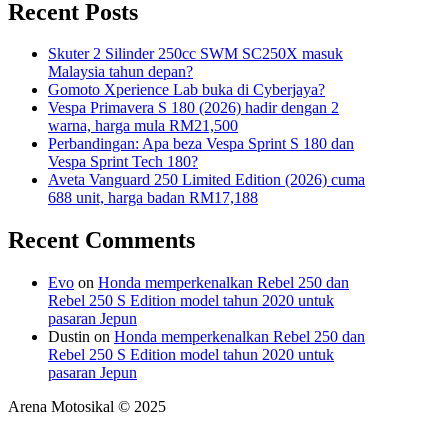
Recent Posts
Skuter 2 Silinder 250cc SWM SC250X masuk
Malaysia tahun depan?
Gomoto Xperience Lab buka di Cyberjaya?
Vespa Primavera S 180 (2026) hadir dengan 2
warna, harga mula RM21,500
Perbandingan: Apa beza Vespa Sprint S 180 dan
Vespa Sprint Tech 180?
Aveta Vanguard 250 Limited Edition (2026) cuma
688 unit, harga badan RM17,188
Recent Comments
Evo
on
Honda memperkenalkan Rebel 250 dan
Rebel 250 S Edition model tahun 2020 untuk
pasaran Jepun
Dustin
on
Honda memperkenalkan Rebel 250 dan
Rebel 250 S Edition model tahun 2020 untuk
pasaran Jepun
Arena Motosikal © 2025