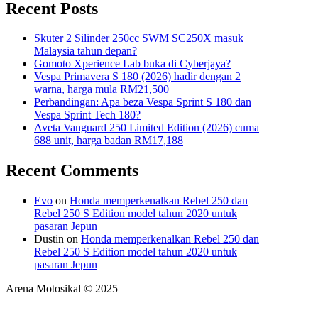
Recent Posts
Skuter 2 Silinder 250cc SWM SC250X masuk
Malaysia tahun depan?
Gomoto Xperience Lab buka di Cyberjaya?
Vespa Primavera S 180 (2026) hadir dengan 2
warna, harga mula RM21,500
Perbandingan: Apa beza Vespa Sprint S 180 dan
Vespa Sprint Tech 180?
Aveta Vanguard 250 Limited Edition (2026) cuma
688 unit, harga badan RM17,188
Recent Comments
Evo
on
Honda memperkenalkan Rebel 250 dan
Rebel 250 S Edition model tahun 2020 untuk
pasaran Jepun
Dustin
on
Honda memperkenalkan Rebel 250 dan
Rebel 250 S Edition model tahun 2020 untuk
pasaran Jepun
Arena Motosikal © 2025