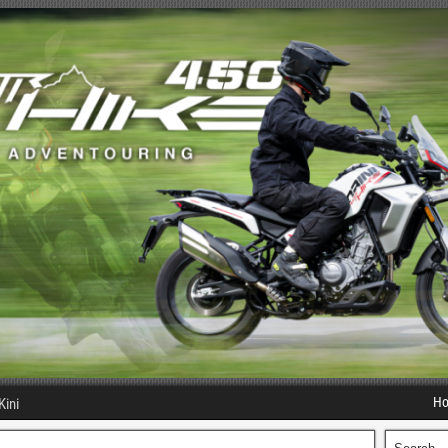
H
Kini