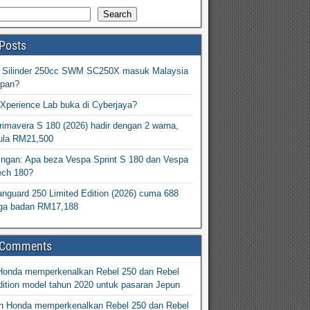
Search
Posts
2 Silinder 250cc SWM SC250X masuk Malaysia
epan?
Xperience Lab buka di Cyberjaya?
imavera S 180 (2026) hadir dengan 2 warna,
ula RM21,500
ingan: Apa beza Vespa Sprint S 180 dan Vespa
ech 180?
nguard 250 Limited Edition (2026) cuma 688
arga badan RM17,188
 Comments
Honda memperkenalkan Rebel 250 dan Rebel
ition model tahun 2020 untuk pasaran Jepun
n
Honda memperkenalkan Rebel 250 dan Rebel