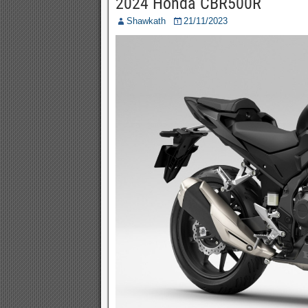
2024 Honda CBR500R
Shawkath
21/11/2023