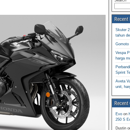
Search
Recent 
Skuter 
tahun d
Gomoto 
Vespa Pr
harga m
Perband
Sprint T
Aveta Va
unit, h
Recent
Evo
on
250 S Ed
Dustin
o