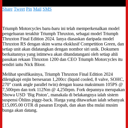
Share
Tweet
Pin
Mail
SMS
Triumph Motorcycles baru-baru ini telah memperkenalkan model
pengeluaran terakhir Triumph Thruxton, sebagai model Triumph
Thruxton Final Edition 2024. Ianya diasaskan daripada model
Thruxton RS dengan skim warna eksklusif Competition Green, dan
setiap unit akan didatangkan dengan nombor siri unik. Dokumen
berkaitannya yang istimewa akan ditandatangani oleh setiap ahli
pasukan rekaan Thruxton 1200 dan CEO Triumph Motorcycles itu
sendiri iaitu Nick Bloor.
Melihat spesifikasinya, Triumph Thruxton Final Edition 2024
dilengkapi enjin bersesaran 1,200cc (liquid cooled, 8 valve, SOHC,
270° crank angle parallel twin) dengan kuasa maksimum 105PS @
7,500rpm dan tork 112Nm @ 4,250rpm. Fork depannya merupakan
Showa USD ‘Big Piston’, manakala di belakangnya ialah sistem
suspensi Öhlins piggy-back. Harga yang ditawarkan ialah sebanyak
£15,095.00 OTR di pasaran Eropah, dan akan tiba mulai musim
bunga akan datang.