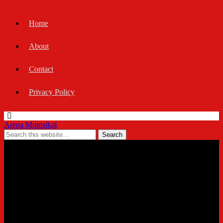
Home
About
Contact
Privacy Policy
Arena Motosikal
27/10/2023
Triumph Thruxton Final
Edition 2024 tampil sebagai
model terakhir