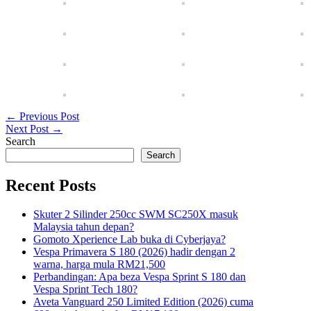
← Previous Post
Next Post →
Search
Search
Recent Posts
Skuter 2 Silinder 250cc SWM SC250X masuk
Malaysia tahun depan?
Gomoto Xperience Lab buka di Cyberjaya?
Vespa Primavera S 180 (2026) hadir dengan 2
warna, harga mula RM21,500
Perbandingan: Apa beza Vespa Sprint S 180 dan
Vespa Sprint Tech 180?
Aveta Vanguard 250 Limited Edition (2026) cuma