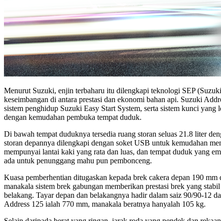
Menurut Suzuki, enjin terbaharu itu dilengkapi teknologi SEP (Suz
keseimbangan di antara prestasi dan ekonomi bahan api. Suzuki Addr
sistem penghidup Suzuki Easy Start System, serta sistem kunci yang 
dengan kemudahan pembuka tempat duduk.
Di bawah tempat duduknya tersedia ruang storan seluas 21.8 liter den
storan depannya dilengkapi dengan soket USB untuk kemudahan menge
mempunyai lantai kaki yang rata dan luas, dan tempat duduk yang em
ada untuk penunggang mahu pun pembonceng.
Kuasa pemberhentian ditugaskan kepada brek cakera depan 190 mm 
manakala sistem brek gabungan memberikan prestasi brek yang stabil
belakang. Tayar depan dan belakangnya hadir dalam saiz 90/90-12 d
Address 125 ialah 770 mm, manakala beratnya hanyalah 105 kg.
Selain daripada berat yang ringan, jarak roda yang pendek dan rekaa