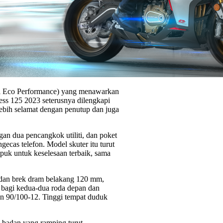
uki Eco Performance) yang menawarkan
ess 125 2023 seterusnya dilengkapi
lebih selamat dengan penutup dan juga
gan dua pencangkok utiliti, dan poket
cas telefon. Model skuter itu turut
puk untuk keselesaan terbaik, sama
dan brek dram belakang 120 mm,
 bagi kedua-dua roda depan dan
an 90/100-12. Tinggi tempat duduk
n badan yang ramping turut