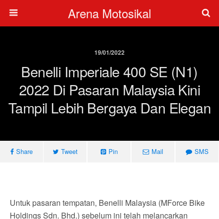
Arena Motosikal
19/01/2022
Benelli Imperiale 400 SE (N1)
2022 Di Pasaran Malaysia Kini
Tampil Lebih Bergaya Dan Elegan
Share
Tweet
Pin
Mail
SMS
Untuk pasaran tempatan, Benelli Malaysia (MForce Bike
Holdings Sdn. Bhd.) sebelum ini telah melancarkan