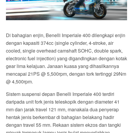
Di bahagian enjin, Benelli Imperiale 400 dilengkapi enjin
dengan kapasiti 374cc (single cylinder, 4-stroke, air
cooled, single overhead camshaft SOHC, double spark,
electronic fuel injection) yang digandingkan dengan kotak
gear lima kelajuan. Janaan kuasa yang dihasilkannya
mencapai 21PS @ 5,500rpm, dengan tork tertinggi 29Nm
@ 4,500rpm.
Sistem suspensi depan Benelli Imperiale 400 terdiri
daripada unit fork jenis teleskopik dengan diameter 41
mm dan jarak travel 121 mm, manakala dua penyerap
hentak jenis berkembar di bahagian belakang hadir
dengan travel 55 mm. Rekaan sistem ekzos dan tangki
minyak termasuk lampu jenis bulat menyerlahkan