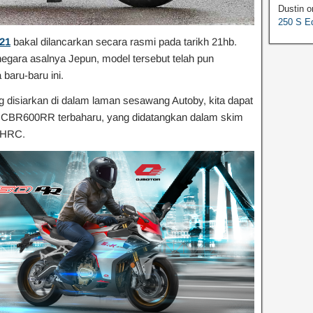
Dustin
o
250 S Ed
21
bakal dilancarkan secara rasmi pada tarikh 21hb.
egara asalnya Jepun, model tersebut telah pun
baru-baru ini.
disiarkan di dalam laman sesawang Autoby, kita dapat
da CBR600RR terbaharu, yang didatangkan dalam skim
o HRC.