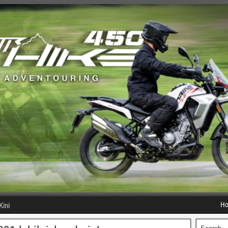
H
Kini