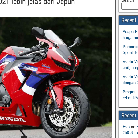
1 lebih jelas dari Jepun
Search
Recent 
Vespa Pr
harga m
Perband
Sprint T
Aveta Va
unit, h
Aveta Va
dengan 
Program 
rebat R
Recent
Evo
on
250 S Ed