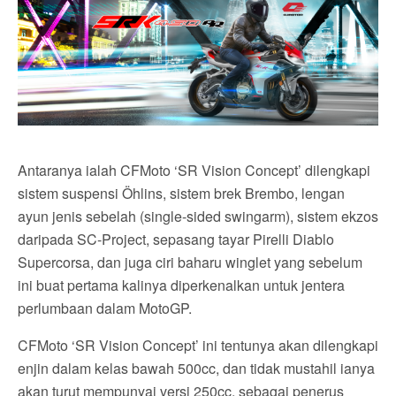
Antaranya ialah CFMoto ‘SR Vision Concept’ dilengkapi
sistem suspensi Öhlins, sistem brek Brembo, lengan
ayun jenis sebelah (single-sided swingarm), sistem ekzos
daripada SC-Project, sepasang tayar Pirelli Diablo
Supercorsa, dan juga ciri baharu winglet yang sebelum
ini buat pertama kalinya diperkenalkan untuk jentera
perlumbaan dalam MotoGP.
CFMoto ‘SR Vision Concept’ ini tentunya akan dilengkapi
enjin dalam kelas bawah 500cc, dan tidak mustahil ianya
akan turut mempunyai versi 250cc, sebagai penerus