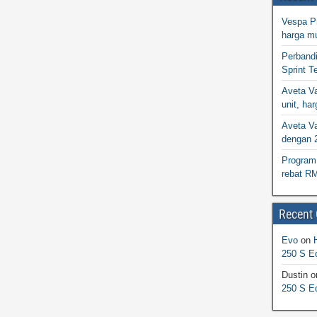
Vespa Pr
harga m
Perband
Sprint T
Aveta Va
unit, h
Aveta Va
dengan 
Program 
rebat R
Recent
Evo
on
250 S Ed
Dustin
o
250 S Ed