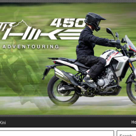
H
Kini