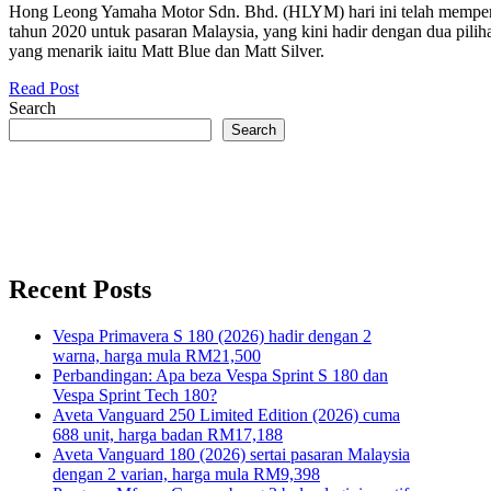
Hong Leong Yamaha Motor Sdn. Bhd. (HLYM) hari ini telah memp
tahun 2020 untuk pasaran Malaysia, yang kini hadir dengan dua pilih
yang menarik iaitu Matt Blue dan Matt Silver.
Read Post
Search
Search
Recent Posts
Vespa Primavera S 180 (2026) hadir dengan 2
warna, harga mula RM21,500
Perbandingan: Apa beza Vespa Sprint S 180 dan
Vespa Sprint Tech 180?
Aveta Vanguard 250 Limited Edition (2026) cuma
688 unit, harga badan RM17,188
Aveta Vanguard 180 (2026) sertai pasaran Malaysia
dengan 2 varian, harga mula RM9,398