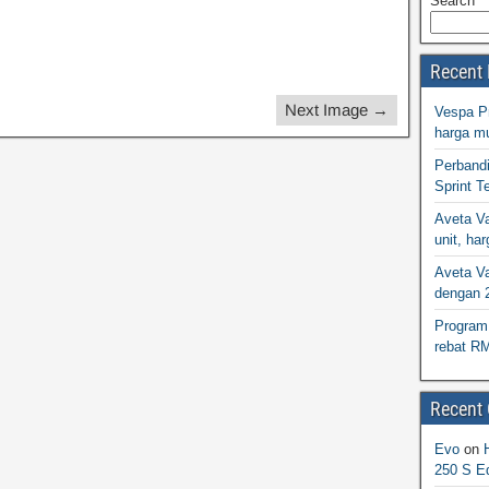
Search
Recent 
Next Image →
Vespa Pr
harga m
Perband
Sprint T
Aveta Va
unit, h
Aveta Va
dengan 
Program 
rebat R
Recent
Evo
on
250 S Ed