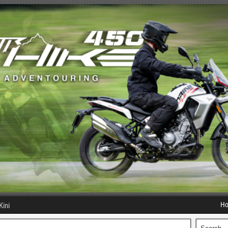
H
Kini