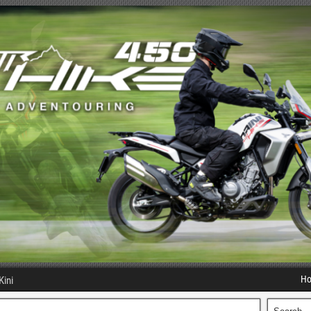
H
Kini