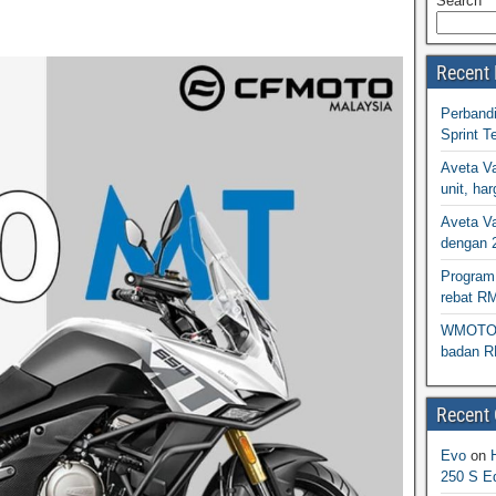
Search
Recent 
Perband
Sprint T
Aveta Va
unit, h
Aveta Va
dengan 
Program 
rebat R
WMOTO N
badan R
Recent
Evo
on
250 S Ed