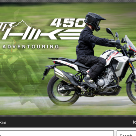
H
Kini