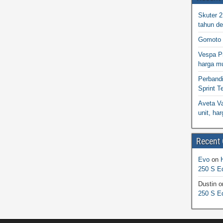
Skuter 
tahun d
Gomoto 
Vespa Pr
harga m
Perband
Sprint T
Aveta Va
unit, h
Recent
Evo
on
250 S Ed
Dustin
o
250 S Ed