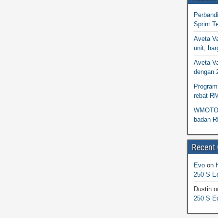
Perband
Sprint T
Aveta Va
unit, h
Aveta Va
dengan 
Program 
rebat R
WMOTO N
badan R
Recent
Evo
on
250 S Ed
Dustin
o
250 S Ed