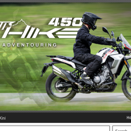
H
Kini